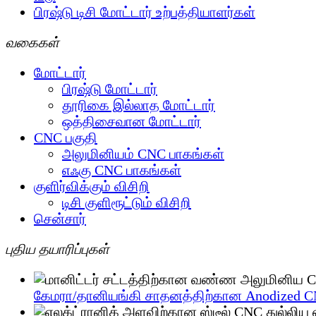
பிரஷ்டு டிசி மோட்டார் உற்பத்தியாளர்கள்
வகைகள்
மோட்டார்
பிரஷ்டு மோட்டார்
தூரிகை இல்லாத மோட்டார்
ஒத்திசைவான மோட்டார்
CNC பகுதி
அலுமினியம் CNC பாகங்கள்
எஃகு CNC பாகங்கள்
குளிர்விக்கும் விசிறி
டிசி குளிரூட்டும் விசிறி
சென்சார்
புதிய தயாரிப்புகள்
கேமரா/தானியங்கி சாதனத்திற்கான Anodized C