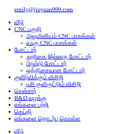
emily@jiuyuan999.com
வீடு
CNC பகுதி
அலுமினியம் CNC பாகங்கள்
எஃகு CNC பாகங்கள்
மோட்டார்
தூரிகை இல்லாத மோட்டார்
பிரஷ்டு மோட்டார்
ஒத்திசைவான மோட்டார்
குளிர்விக்கும் விசிறி
டிசி குளிரூட்டும் விசிறி
சென்சார்
R&D வழக்கு
எங்களை பற்றி
செய்தி
எங்களை தொடர்பு கொள்ள
வீடு